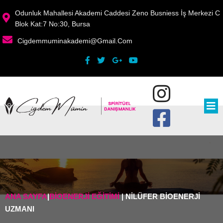
Odunluk Mahallesi Akademi Caddesi Zeno Busniess İş Merkezi C
Blok Kat:7 No:30, Bursa
Cigdemmuminakademi@gmail.com
ANA SAYFA
|
BIOENERJI EĞITIMI
|
NILÜFER BIOENERJI
UZMANI