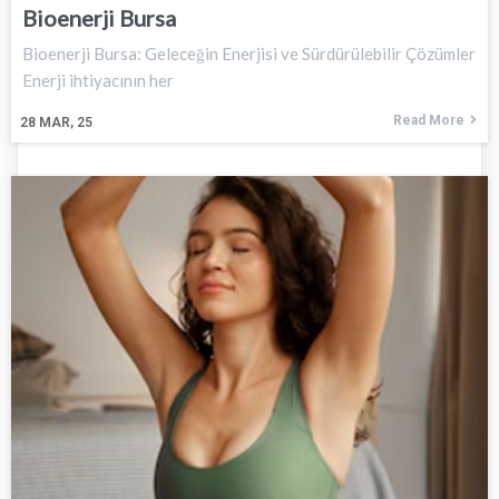
Bioenerji Bursa
Bioenerji Bursa: Geleceğin Enerjisi ve Sürdürülebilir Çözümler
Enerji ihtiyacının her
Read More
28
MAR, 25